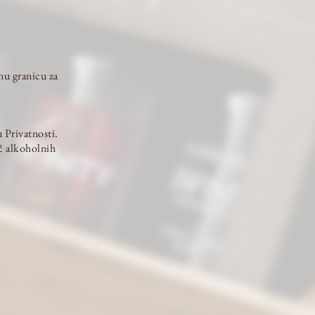
nu granicu za
 Privatnosti.
č alkoholnih