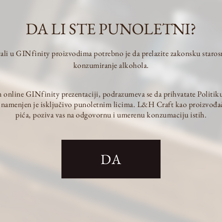
DA LI STE PUNOLETNI?
vali u GINfinity proizvodima potrebno je da prelazite zakonsku staros
konzumiranje alkohola.
 online GINfinity prezentaciji, podrazumeva se da prihvatate Politiku
ta namenjen je isključivo punoletnim licima. L&H Craft kao proizvođa
pića, poziva vas na odgovornu i umerenu konzumaciju istih.
L&H Craft Subotica
DA
Jorgovanska 14, 24000 Subotica
+381 60 09 71 902 (Tijana)
office@ginfinity.rs