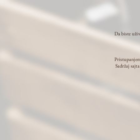
2,000.00
rsd
Dodaj u korpu
Da biste uži
Pristupanjem
Sadržaj saj