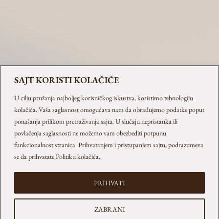
Priča iza povratka Pinka
avgust 4, 2025
Pink GINfinity se vratio. Izgleda isto, ali nije isti.
Bolji je. Za sve one koji su ga obožavali, i za one
koji će tek da ...
SAJT KORISTI KOLAČIĆE
Detaljnije→
U cilju pružanja najboljeg korisničkog iskustva, koristimo tehnologiju
kolačića. Vaša saglasnost omogućava nam da obrađujemo podatke poput
ponašanja prilikom pretraživanja sajta. U slučaju nepristanka ili
povlačenja saglasnosti ne možemo vam obezbediti potpunu
funkcionalnost stranica. Prihvatanjem i pristupanjem sajtu, podrazumeva
se da prihvatate
Politiku kolačića
.
PRIHVATI
ZABRANI