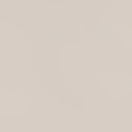
Onaj osećaj kad se spusti sunce, kad grad diše
laganije, a ti sediš sa svojom ekipom i čašom džin
tonika u ruci. Nema potrebe za ...
Detaljnije→