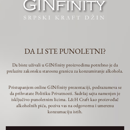
DA LI STE PUNOLETNI?
Da biste uživali u GINfinity proizvodima potrebno je da
prelazite zakonsku starosnu granicu za konzumiranje alkohola.
Pristupanjem online GINfinity prezentaciji, podrazumeva se
da prihvatate Politiku Privatnosti. Sadržaj sajta namenjen je
isključivo punoletnim licima. L&H Craft kao proizvođač
alkoholnih pića, poziva vas na odgovornu i umerenu
konzumaciju istih.