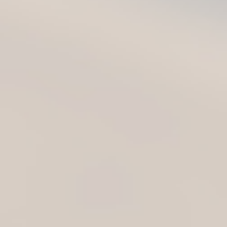
ukusnih koktela koje možete napraviti ...
Detaljnije→
GINfinity style
septembar 12, 2025