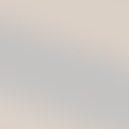
50:50 Martini
oktobar 3, 2025
„Lagani gutljaj“ je ideja o kratkom serijalu u
kome ću na GINfinity Instagram stranici
predstaviti nekoliko vrlo jednostavnih, a veoma