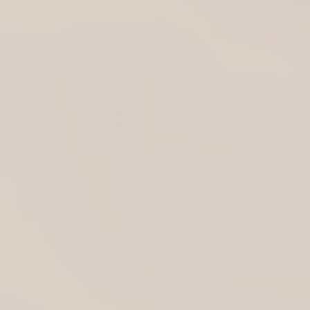
GINfinity tim je na godišnjem odmoru
jul 3, 2026
GINfinity ekipa biti na odmoru od 26.06. do
07.07. ove godine.
Uživajte u letu i omiljenom GINfinity&toniku.
Detaljnije→