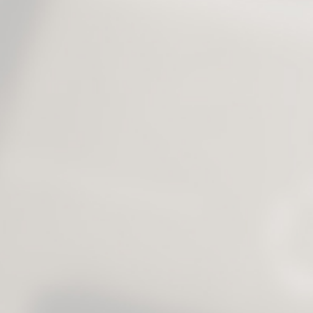
o čuvanju namirnica ( pa u našem slučaju i džina ), ali isto tako i kada je
reč o ponovnoj upotrebi istog.
Ekološki principi koje živimo i poštujemo u svakodnevnom životu kao
porodica koja stoji iza brenda GINfinity, nisu teško primenljivi i na naše
poslovanje. To je upravo nešto što bismo u narednom periodu voleli da
primenimo u što većoj meri. Prvi korak ka tome je akcija VRATI
GINFINITY FLAŠU, OSTVARI POPUST NA NAREDNU
KUPOVINU.
Za početak, odlučili smo da ovu akciju sprovedemo na predstojećim
događajima na kojima ćemo se družiti sa vama.
26.04. vidimo se na Beogradskom noćnom marketu, na pijaci Đeram od
18h.
02.05. se vidimo na Novosadskom noćnom bazaru, na dobro poznatoj
lokaciji na Ribljoj pijaci, od takođe 18h pa sve do ponoći.
Na ove dve lokacije imaćete priliku da donesete
neoštećene prazne
flaše
GINfinity kraft džinada ih odložite u za to predviđenu korpu i da tako
ostvarite 10% popusta na kupovinu. Popusti se ne akumuliraju (jedan