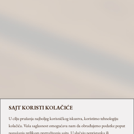
L&H Craft Subotica
Jorgovanska 14, 24000 Subotica
+381 60 09 71 902 (Tijana)
office@ginfinity.rs
SAJT KORISTI KOLAČIĆE
U cilju pružanja najboljeg korisničkog iskustva, koristimo tehnologiju
kolačića. Vaša saglasnost omogućava nam da obrađujemo podatke poput
ponašanja prilikom pretraživanja sajta. U slučaju nepristanka ili